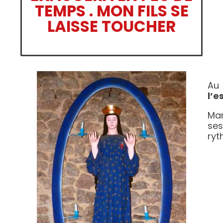
TEMPS . MON FILS SE
LAISSE TOUCHER
Au
l’e
Mar
ses
ryt