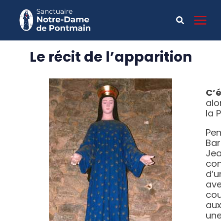
Le récit de l’apparition
C’é
alo
la 
Pen
Ba
Je
co
d’u
ave
cou
aux
une